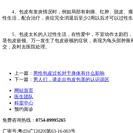
4、包皮有发炎情况时，例如局部有刺痛、红肿、脱皮、瘙
性生活，配合治疗，炎症完全消退后至少2周以后才可以过性
5、包皮太长的人过性生活，在性爱中，不宜动作太剧烈，
茎包皮嵌顿。万一发生了包皮嵌顿的症状，表现为龟头部肿胀
交，及时去医院处理。
上一篇：
男性包皮过长对于身体有什么影响
下一篇：
男人们，请走出包皮包茎的认识误区
网站首页
医生团队
科室中心
预约面诊
免费咨询热线：
0754-89995265
广审号:粤(D)广[2020]第03-16-003号