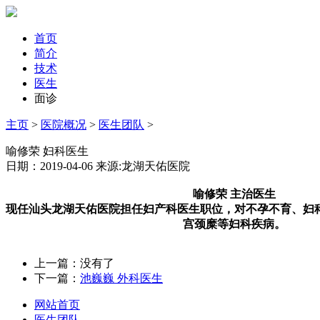
首页
简介
技术
医生
面诊
主页
>
医院概况
>
医生团队
>
喻修荣 妇科医生
日期：2019-04-06 来源:龙湖天佑医院
喻修荣
主治医生
现任汕头龙湖天佑医院担任妇产科医生职位，对不孕不育、妇
宫颈糜等
妇科疾病。
上一篇：没有了
下一篇：
池巍巍 外科医生
网站首页
医生团队