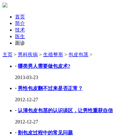
首页
简介
技术
医生
面诊
主页
>
男科疾病
>
生殖整形
>
包皮包茎
>
·
哪类男人需要做包皮术?
2013-03-23
·
男性包皮翻不过来是否正常？
2012-12-27
·
认清包皮包茎的认识误区，让男性重获自信
2012-12-27
·
割包皮过程中的常见问题